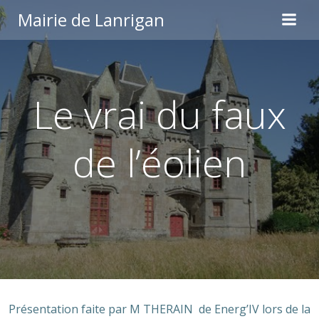
Aller
Mairie de Lanrigan
au
contenu
Le vrai du faux
de l’éolien
Présentation faite par M THERAIN de Energ’IV lors de la